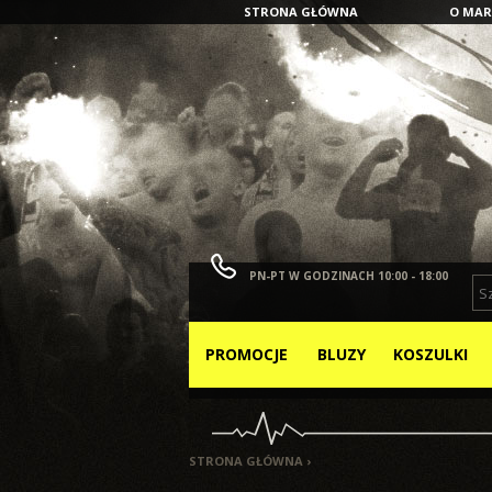
STRONA GŁÓWNA
O MAR
PN-PT W GODZINACH 10:00 - 18:00
MENU
PROMOCJE
BLUZY
KOSZULKI
STRONA GŁÓWNA
›