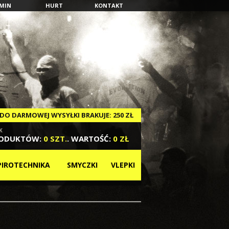
MIN
HURT
KONTAKT
DO
DARMOWEJ WYSYŁKI
BRAKUJE:
250 ZŁ
K
RODUKTÓW:
0 SZT.
. WARTOŚĆ:
0 ZŁ
PIROTECHNIKA
SMYCZKI
VLEPKI