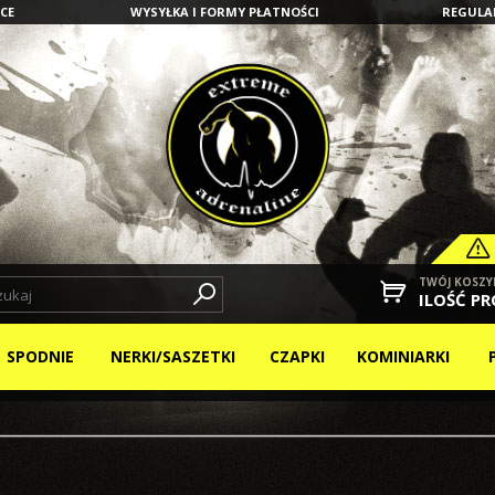
CE
WYSYŁKA I FORMY PŁATNOŚCI
REGULA
TWÓJ KOSZY
ILOŚĆ P
SPODNIE
NERKI/SASZETKI
CZAPKI
KOMINIARKI