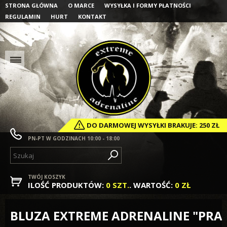
STRONA GŁÓWNA
O MARCE
WYSYŁKA I FORMY PŁATNOŚCI
REGULAMIN
HURT
KONTAKT
DO
DARMOWEJ WYSYŁKI
BRAKUJE:
250 ZŁ
PN-PT W GODZINACH 10:00 - 18:00
TWÓJ KOSZYK
ILOŚĆ PRODUKTÓW:
0 SZT.
. WARTOŚĆ:
0 ZŁ
BLUZA EXTREME ADRENALINE "PRAW