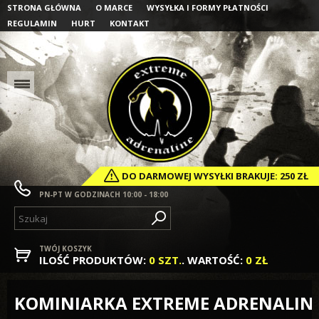
STRONA GŁÓWNA
O MARCE
WYSYŁKA I FORMY PŁATNOŚCI
REGULAMIN
HURT
KONTAKT
DO
DARMOWEJ WYSYŁKI
BRAKUJE:
250 ZŁ
PN-PT W GODZINACH 10:00 - 18:00
TWÓJ KOSZYK
ILOŚĆ PRODUKTÓW:
0 SZT.
. WARTOŚĆ:
0 ZŁ
KOMINIARKA EXTREME ADRENALINE